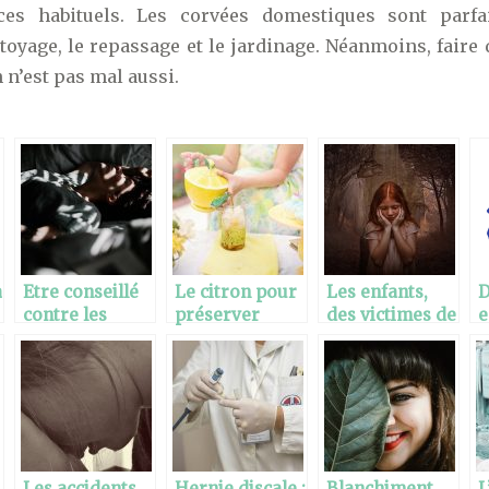
ces habituels. Les corvées domestiques sont parf
ttoyage, le repassage et le jardinage. Néanmoins, fair
n n’est pas mal aussi.
à
Etre conseillé
Le citron pour
Les enfants,
D
contre les
préserver
des victimes de
e
insomnies
notre santé
l’anxiété un
u
naturellement
trouble
f
psychologique
l
p
Les accidents
Hernie discale :
Blanchiment
L