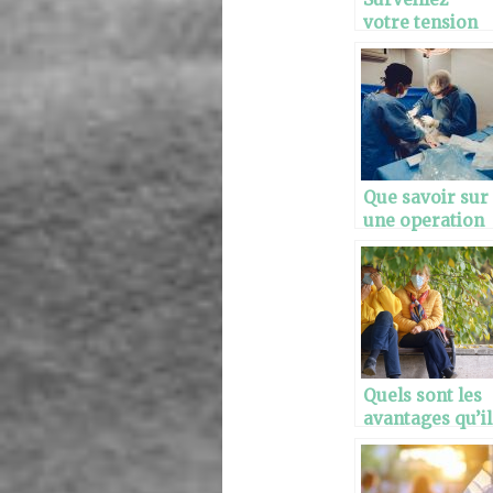
votre tension
artérielle
grâce aux
montres
connectées
Que savoir sur
une operation
schwannome
lombaire ?
Quels sont les
avantages qu’il
y a à confier
une personne
âgée à un