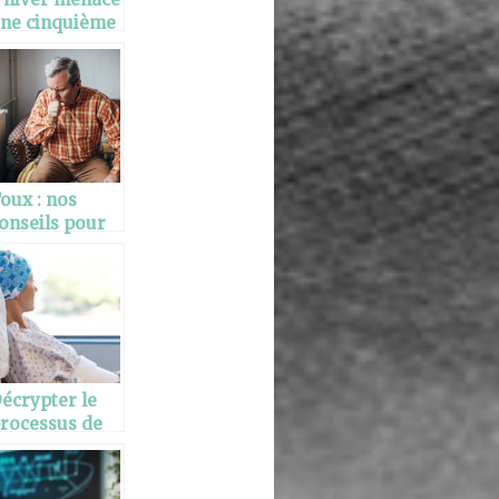
ne cinquième
ague du
onfinement
oux : nos
onseils pour
a calmer
écrypter le
rocessus de
iagnostic
our une
eilleure