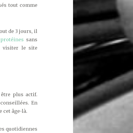
isés tout comme
ut de 3 jours, il
protéines
sans
visiter le site
tre plus actif.
conseillées. En
 cet âge-là.
udes quotidiennes