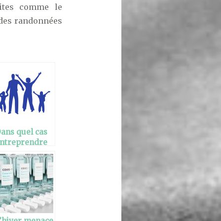
aites comme le
e des randonnées
ans quel cas
ntreprendre
ne thérapie
amiliale chez
e
sychologue?
’hiver menace