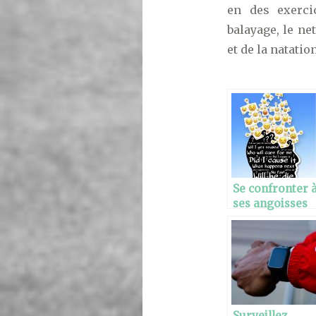
en des exerci
balayage, le ne
et de la natatio
Se confronter 
ses angoisses
Surveillez