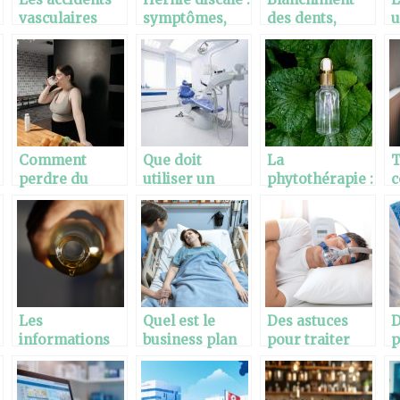
vasculaires
symptômes,
des dents,
u
cérébraux, un
causes et que
quelque chose
v
danger dont il
faire pour le
à ne pas
c
est important
soigner
négliger
de se protéger.
Comment
Que doit
La
T
perdre du
utiliser un
phytothérapie :
c
poids
dentiste dans
utiliser le
l
naturellement
son cabinet ?
pouvoir des
?
plantes pour
combattre le
cancer
Les
Quel est le
Des astuces
D
informations
business plan
pour traiter
p
essentielles
idéal pour
l’apnée du
d
sur cette huile
réussir à
sommeil ?
p
végétale
mettre en
m