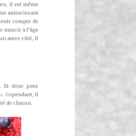
urs, il est même
gime amincissant
t tenir compte de
ur mincir à l’âge
un autre côté, il
. Et donc pour
ne
. Cependant, il
nté de chacun.