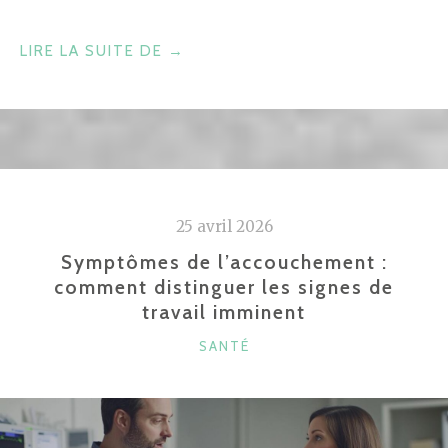
« BOULES
LIRE LA SUITE DE
→
QUIES
VS
BOUCHONS
D’OREILLES
ANTI-
BRUIT
25 avril 2026
POUR
SE
Symptômes de l’accouchement :
comment distinguer les signes de
PROTÉGER
travail imminent
:
COMPARATIF
CATÉGORIES
SANTÉ
COMPLET
DES
SOLUTIONS
DE