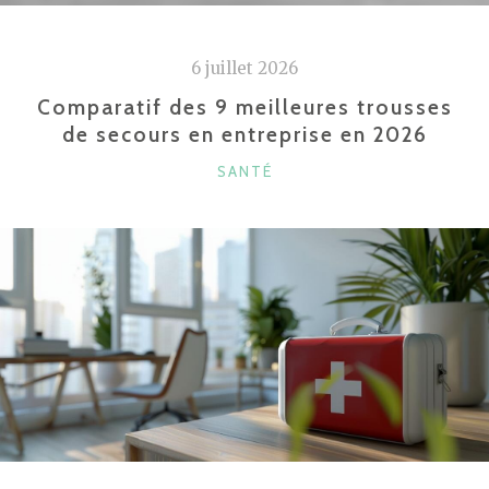
:
LES
6 juillet 2026
SERVICES
ALAIN
Comparatif des 9 meilleures trousses
de secours en entreprise en 2026
AFFLELOU
AU
CATÉGORIES
SANTÉ
CARRÉ
SÉNART
POUR
VOS
YEUX »