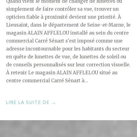
Quand vient le moment de changer de lunettes ou
simplement de faire contrôler sa vue, trouver un
opticien fiable à proximité devient une priorité. À
Lieusaint, dans le département de Seine-et-Marne, le
magasin ALAIN AFFLELOU installé au sein du centre
commercial Carré Sénart s'est imposé comme une
adresse incontournable pour les habitants du secteur
en quête de lunettes de vue, de lunettes de soleil ou
de conseils personnalisés sur leur correction visuelle.
À retenir Le magasin ALAIN AFFLELOU situé au
centre commercial Carré Sénart à…
« TROUVER
LIRE LA SUITE DE
→
UN
OPTICIEN
À
LIEUSAINT