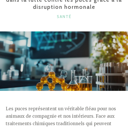
disruption hormonale
EN
CAS
CATÉGORIES
SANTÉ
DE
PROBLÈME
? »
Les puces représentent un véritable fléau pour nos
animaux de compagnie et nos intérieurs. Face aux
traitements chimiques traditionnels qui peuvent