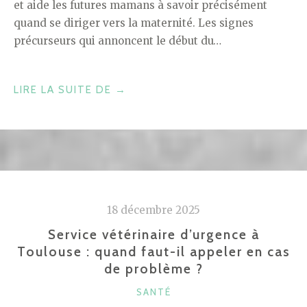
et aide les futures mamans à savoir précisément
quand se diriger vers la maternité. Les signes
précurseurs qui annoncent le début du…
« SYMPTÔMES
LIRE LA SUITE DE
→
DE
L’ACCOUCHEMENT
:
COMMENT
DISTINGUER
LES
18 décembre 2025
SIGNES
DE
Service vétérinaire d’urgence à
Toulouse : quand faut-il appeler en cas
TRAVAIL
de problème ?
IMMINENT »
CATÉGORIES
SANTÉ