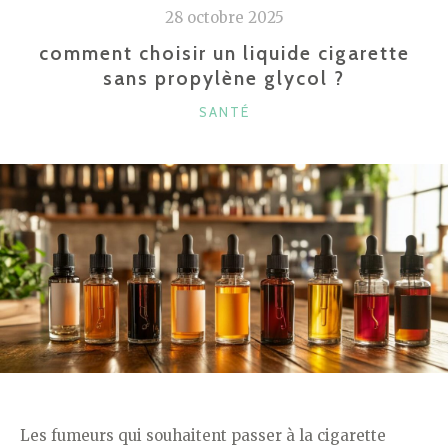
28 octobre 2025
LA
LUTTE
comment choisir un liquide cigarette
sans propylène glycol ?
CONTRE
LES
CATÉGORIES
SANTÉ
PUCES
GRÂCE
À
LA
DISRUPTION
HORMONALE »
Les fumeurs qui souhaitent passer à la cigarette