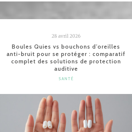
MEILLEURES
TROUSSES
DE
SECOURS
28 avril 2026
EN
ENTREPRISE
Boules Quies vs bouchons d’oreilles
anti-bruit pour se protéger : comparatif
EN
complet des solutions de protection
2026 »
auditive
CATÉGORIES
SANTÉ