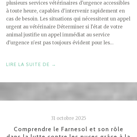
plusieurs services vétérinaires d'urgence accessibles
à toute heure, capables d'intervenir rapidement en
cas de besoin. Les situations qui nécessitent un appel
urgent au vétérinaire Déterminer si l'état de votre
animal justifie un appel immédiat au service
d'urgence n'est pas toujours évident pour les…
« SERVICE
LIRE LA SUITE DE
→
VÉTÉRINAIRE
D’URGENCE
À
TOULOUSE
:
QUAND
31 octobre 2025
FAUT-
IL
Comprendre le Farnesol et son rôle
dans la lutte contre les puces grâce à la
APPELER