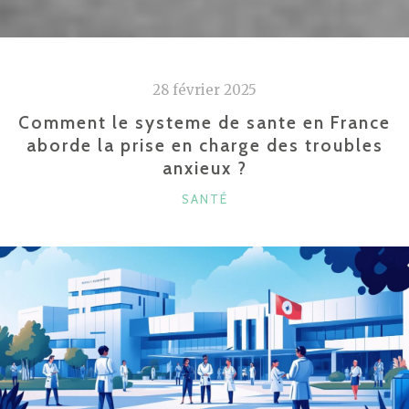
LIQUIDE
CIGARETTE
SANS
PROPYLÈNE
28 février 2025
GLYCOL
? »
Comment le systeme de sante en France
aborde la prise en charge des troubles
anxieux ?
CATÉGORIES
SANTÉ