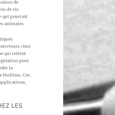
saison de
in de riz
 qui pourrait
es animales.
stiques
rotecteurs chez
e qui retient
égulation pour
ibe la
e biofilms. Ces
applications,
EZ LES