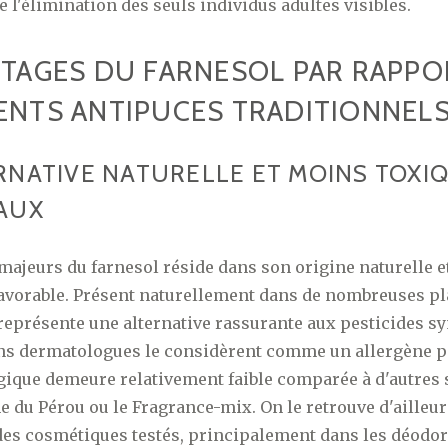
e l'élimination des seuls individus adultes visibles.
NTAGES DU FARNESOL PAR RAPPO
ENTS ANTIPUCES TRADITIONNEL
RNATIVE NATURELLE ET MOINS TOXI
AUX
 majeurs du farnesol réside dans son origine naturelle e
avorable. Présent naturellement dans de nombreuses pla
l représente une alternative rassurante aux pesticides s
ins dermatologues le considèrent comme un allergène po
gique demeure relativement faible comparée à d'autres
du Pérou ou le Fragrance-mix. On le retrouve d'ailleu
des cosmétiques testés, principalement dans les déodora