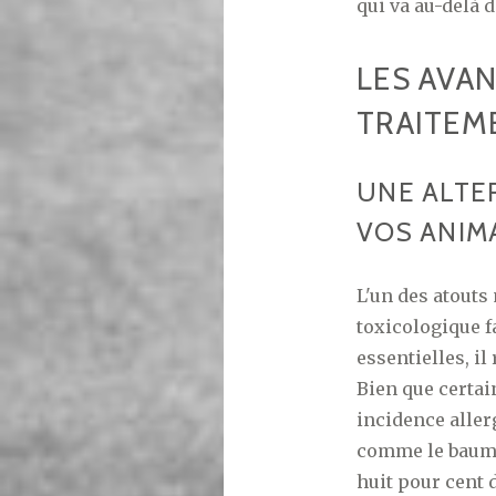
qui va au-delà d
LES AVA
TRAITEM
UNE ALTE
VOS ANIM
L'un des atouts
toxicologique f
essentielles, i
Bien que certa
incidence aller
comme le baume 
huit pour cent 