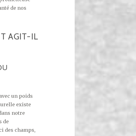
anté de nos
 AGIT-IL
DU
avec un poids
urelle existe
dans notre
s de
uci des champs,