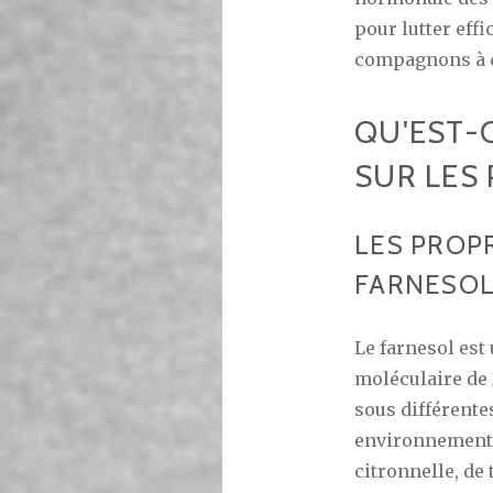
pour lutter eff
compagnons à q
QU'EST-
SUR LES
LES PROP
FARNESO
Le farnesol est
moléculaire de 
sous différent
environnement.
citronnelle, de