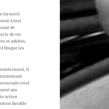
du farnesol
sent à tuer
monal de
ycle de vie
s et adultes.
ol bloque les
remièrement, il
 minimisant
 hormonale rend
ement aux
tte action
lution durable