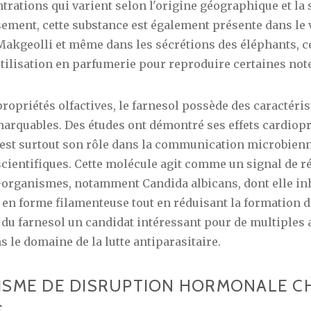
trations qui varient selon l'origine géographique et la 
sement, cette substance est également présente dans le v
akgeolli et même dans les sécrétions des éléphants, ce
tilisation en parfumerie pour reproduire certaines not
propriétés olfactives, le farnesol possède des caractéri
arquables. Des études ont démontré ses effets cardiop
c'est surtout son rôle dans la communication microbienn
 scientifiques. Cette molécule agit comme un signal de r
-organismes, notamment Candida albicans, dont elle inh
en forme filamenteuse tout en réduisant la formation d
 du farnesol un candidat intéressant pour de multiples 
le domaine de la lutte antiparasitaire.
ISME DE DISRUPTION HORMONALE CH
S