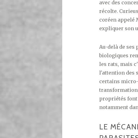
avec des concen
récolte. Curieu
coréen appelé M
expliquer son u
Au-delà de ses 
biologiques rem
les rats, mais 
l'attention des
certains micro
transformation 
propriétés font
notamment dans 
LE MÉCAN
PARASITE