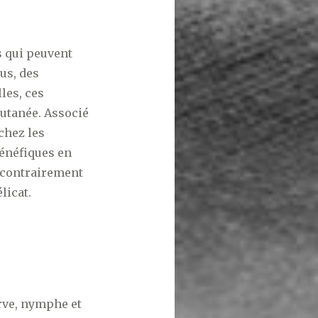
s qui peuvent
us, des
les, ces
cutanée. Associé
 chez les
énéfiques en
, contrairement
licat.
arve, nymphe et