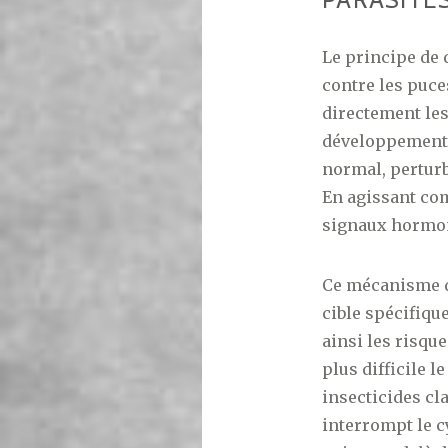
Le principe de 
contre les puce
directement les
développement.
normal, pertur
En agissant com
signaux hormon
Ce mécanisme d
cible spécifiq
ainsi les risq
plus difficile 
insecticides cla
interrompt le c