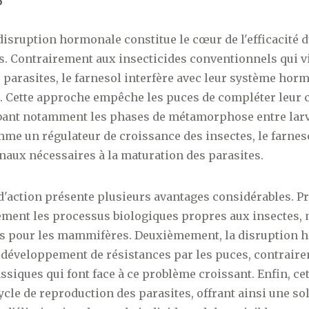
disruption hormonale constitue le cœur de l'efficacité 
s. Contrairement aux insecticides conventionnels qui vi
 parasites, le farnesol interfère avec leur système hor
 Cette approche empêche les puces de compléter leur c
bant notamment les phases de métamorphose entre larve
me un régulateur de croissance des insectes, le farnes
aux nécessaires à la maturation des parasites.
'action présente plusieurs avantages considérables. P
uement les processus biologiques propres aux insectes,
ues pour les mammifères. Deuxièmement, la disruption
le développement de résistances par les puces, contrair
ssiques qui font face à ce problème croissant. Enfin, ce
ycle de reproduction des parasites, offrant ainsi une so