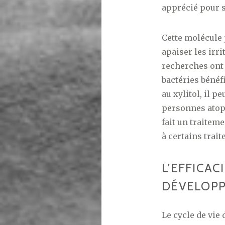
apprécié pour s
Cette molécule
apaiser les irr
recherches ont 
bactéries bénéf
au xylitol, il p
personnes atop
fait un traitem
à certains trai
L'EFFICAC
DÉVELOPP
Le cycle de vie