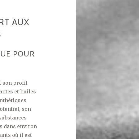
RT AUX
S
QUE POUR
t son profil
ntes et huiles
ynthétiques.
tentiel, son
 substances
rs dans environ
nts où il est