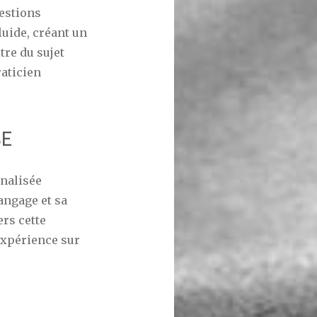
estions
uide, créant un
tre du sujet
raticien
SE
nalisée
angage et sa
ers cette
expérience sur