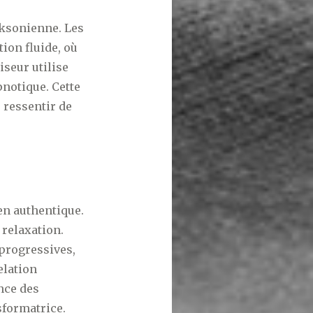
cksonienne. Les
ion fluide, où
seur utilise
pnotique. Cette
 ressentir de
en authentique.
 relaxation.
 progressives,
elation
ance des
sformatrice.