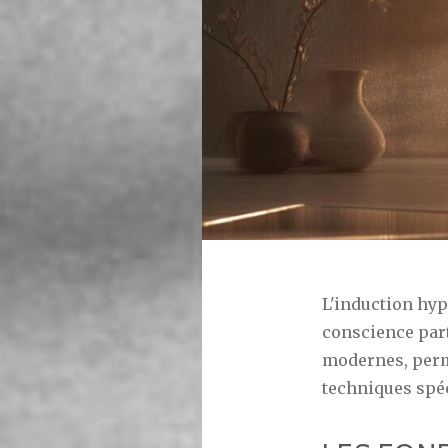
L'induction hyp
conscience part
modernes, perm
techniques spéc