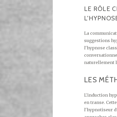
LE RÔLE 
L'HYPNOS
La communicatio
suggestions hyp
l'hypnose class
conversationnel
naturellement l
LES MÉT
L'induction hy
en transe. Cett
l'hypnotiseur d
approches class