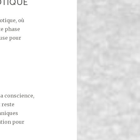
OTIQUE
otique, où
tte phase
euse pour
la conscience,
t reste
chniques
ation pour