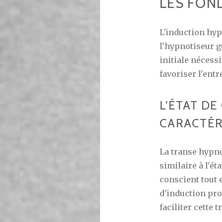
LES FON
L'induction hyp
l'hypnotiseur g
initiale néces
favoriser l'ent
L'ÉTAT DE
CARACTÉR
La transe hypno
similaire à l'ét
conscient tout 
d'induction pro
faciliter cette t