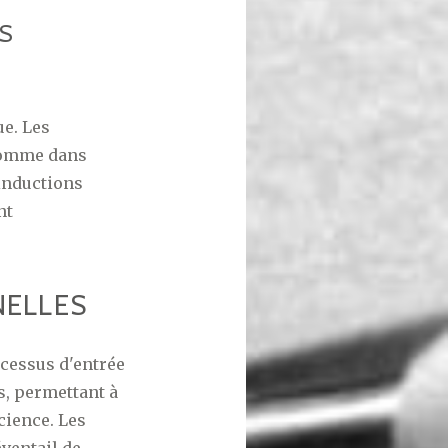
S
ue. Les
 comme dans
inductions
nt
NELLES
cessus d'entrée
s, permettant à
cience. Les
ventail de