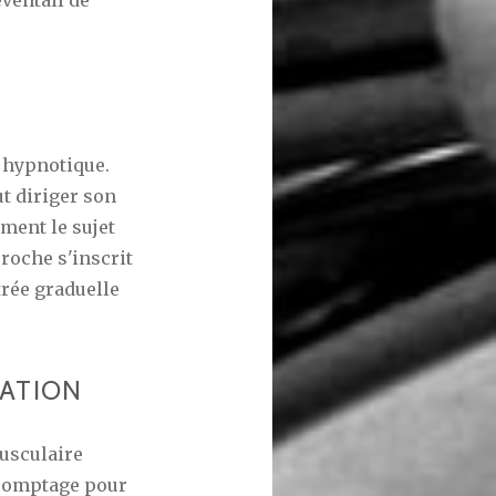
n hypnotique.
t diriger son
ment le sujet
roche s'inscrit
trée graduelle
XATION
musculaire
 comptage pour