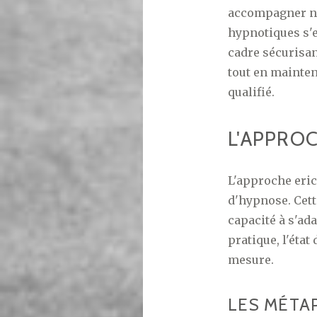
accompagner nat
hypnotiques s'
cadre sécurisant
tout en mainten
qualifié.
L'APPRO
L'approche eri
d'hypnose. Cett
capacité à s'ad
pratique, l'éta
mesure.
LES MÉTA