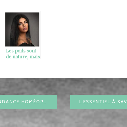
Les poils sont
de nature, mais
lorsqu’ils sont
pleins, c’est
inquiétant
CBD LA NOUVELLE TENDANCE HOMÉOPATHIQUE
L’ESSENTIEL À SA