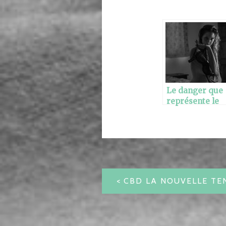
Le danger que
représente le
topless
aujourd’hui
pour les
françaises
NAVIGATION
DE
L’ARTICLE